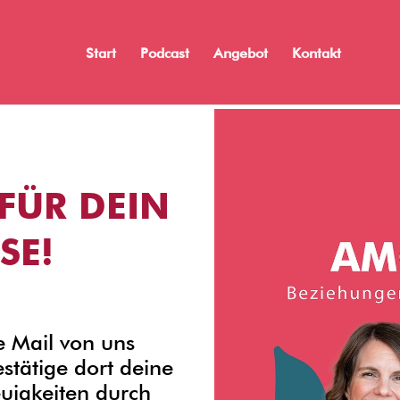
Start
Podcast
Angebot
Kontakt
FÜR DEIN
SE!
e Mail von uns
tätige dort deine
uigkeiten durch