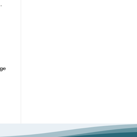
.
lge
h