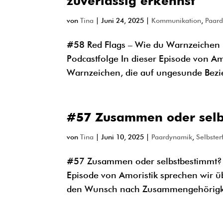
zuverlässig erkennst
von
Tina
|
Juni 24, 2025
|
Kommunikation
,
Paar
#58 Red Flags – Wie du Warnzeichen i
Podcastfolge In dieser Episode von Am
Warnzeichen, die auf ungesunde Bezi
#57 Zusammen oder selb
von
Tina
|
Juni 10, 2025
|
Paardynamik
,
Selbster
#57 Zusammen oder selbstbestimmt? Wa
Episode von Amoristik sprechen wir ü
den Wunsch nach Zusammengehörigkeit